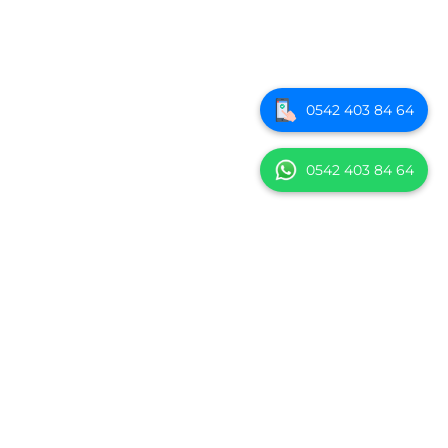
0542 403 84 64
0542 403 84 64
Kozyatağı Mah, Şemsettin Günaltay Cd. No: 54 Kat: 2 D: 3,
34742 Kadıköy/İstanbul
Telefon: +90 542 403 84 64