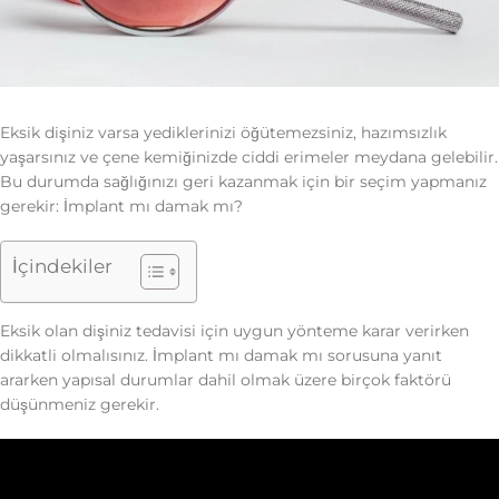
Eksik dişiniz varsa yediklerinizi öğütemezsiniz, hazımsızlık
yaşarsınız ve çene kemiğinizde ciddi erimeler meydana gelebilir.
Bu durumda sağlığınızı geri kazanmak için bir seçim yapmanız
gerekir: İmplant mı damak mı?
İçindekiler
Eksik olan dişiniz tedavisi için uygun yönteme karar verirken
dikkatli olmalısınız. İmplant mı damak mı sorusuna yanıt
ararken yapısal durumlar dahil olmak üzere birçok faktörü
düşünmeniz gerekir.