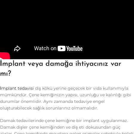
İmplant veya damağa ihtiyacınız var
mı?
İmplant tedavisi
diş kökü yerine geçecek bir vida kullanımıyla
mümkündür. Çene kemiğinizin yapısı, uzunluğu ve kalınlığı gibi
durumlar önemlidir. Aynı zamanda tedaviye engel
oluşturabilecek sağlık sorunlarınız olmamalıdır.
Damak tedavilerinde çene kemiğine bir implant uygulanmaz.
Damak dişler çene kemiğinden ve diş eti dokusundan güç
alırlar. Çene kemiğinde meydana gelen erimeler sebebiyle belirli