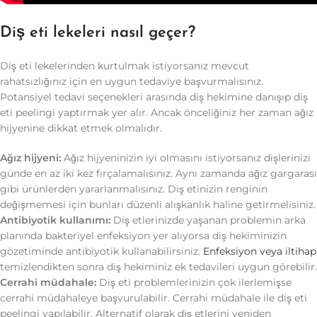
Diş eti lekeleri nasıl geçer?
Diş eti lekelerinden kurtulmak istiyorsanız mevcut
rahatsızlığınız için en uygun tedaviye başvurmalısınız.
Potansiyel tedavi seçenekleri arasında diş hekimine danışıp diş
eti peelingi yaptırmak yer alır. Ancak önceliğiniz her zaman ağız
hijyenine dikkat etmek olmalıdır.
Ağız hijyeni:
Ağız hijyeninizin iyi olmasını istiyorsanız dişlerinizi
günde en az iki kez fırçalamalısınız. Aynı zamanda ağız gargarası
gibi ürünlerden yararlanmalısınız. Diş etinizin renginin
değişmemesi için bunları düzenli alışkanlık haline getirmelisiniz.
Antibiyotik kullanımı:
Diş etlerinizde yaşanan problemin arka
planında bakteriyel enfeksiyon yer alıyorsa diş hekiminizin
gözetiminde antibiyotik kullanabilirsiniz.
Enfeksiyon veya iltihap
temizlendikten sonra diş hekiminiz ek tedavileri uygun görebilir.
Cerrahi müdahale:
Diş eti problemlerinizin çok ilerlemişse
cerrahi müdahaleye başvurulabilir. Cerrahi müdahale ile diş eti
peelingi yapılabilir. Alternatif olarak diş etlerini yeniden