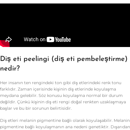
Diş eti peelingi (diş eti pembeleştirme)
nedir?
Her insanın ten rengindeki ton gibi diş etlerindeki renk tonu
farklıdır. Zaman içerisinde kişinin diş etlerinde koyulaşma
meydana gelebilir. Söz konusu koyulaşma normal bir durum
değildir. Çünkü kişinin diş eti rengi doğal renkten uzaklaşmaya
başlar ve bu bir sorunun belirtisidir.
Diş etleri melanin pigmentine bağlı olarak koyulaşabilir. Melanin
pigmentine bağlı koyulaşmanın ana nedeni genetiktir. Dışarıdan