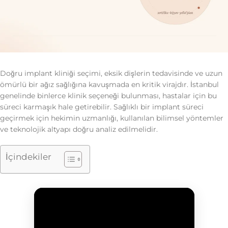
Doğru implant kliniği seçimi, eksik dişlerin tedavisinde ve uzun
ömürlü bir ağız sağlığına kavuşmada en kritik virajdır. İstanbul
genelinde binlerce klinik seçeneği bulunması, hastalar için bu
süreci karmaşık hale getirebilir. Sağlıklı bir implant süreci
geçirmek için hekimin uzmanlığı, kullanılan bilimsel yöntemler
ve teknolojik altyapı doğru analiz edilmelidir.
İçindekiler