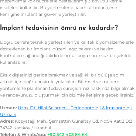
mezenkimal kök hücrelerle desteklenmiş 3 boyutlu kemik
iskeleleri kullanılır. Bu yöntemlerle hacmi artırılan çene
kemiğine implantlar güvenle yerleştirilir.
İmplant tedavisinin ömrü ne kadardır?
Doğru cerrahi teknikle yerleştirilen ve kaliteli biyomalzemelerle
desteklenen bir implant, düzenli ağız bakımı ve hekim
kontrolleri sağlandığı takdirde ömür boyu sorunsuz bir şekilde
kullanılabilir.
Eksik dişlerinizi geride bırakmak ve sağlıklı bir gülüşe adım
atmak için doğru hekimle yola çıkın. Bilimsel ve modern
yöntemlerle planlanan tedavi süreçlerimiz hakkında bilgi almak
ve randevunuzu oluşturmak için bizimle iletişime geçebilirsiniz.
Uzman:
Uzm. Dt. Hilal Selamet – Periodontoloji & İmplantoloji
Uzmanı
Adres:
Kozyatağı Mah., Şemsettin Günaltay Cd. No:54 Kat:2 D:3,
34742 Kadıköy / İstanbul
Telefon & WhatsApp:
+90 542 403 84 64