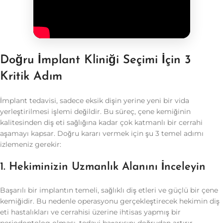
Doğru İmplant Kliniği Seçimi İçin 3
Kritik Adım
İmplant tedavisi, sadece eksik dişin yerine yeni bir vida
yerleştirilmesi işlemi değildir. Bu süreç, çene kemiğinin
kalitesinden diş eti sağlığına kadar çok katmanlı bir cerrahi
aşamayı kapsar. Doğru kararı vermek için şu 3 temel adımı
izlemeniz gerekir:
1. Hekiminizin Uzmanlık Alanını İnceleyin
Başarılı bir implantın temeli, sağlıklı diş etleri ve güçlü bir çene
kemiğidir. Bu nedenle operasyonu gerçekleştirecek hekimin diş
eti hastalıkları ve cerrahisi üzerine ihtisas yapmış bir