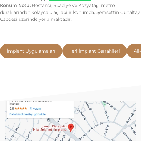
Konum Notu:
Bostancı, Suadiye ve Kozyatağı metro
duraklarından kolayca ulaşılabilir konumda, Şemsettin Günaltay
Caddesi üzerinde yer almaktadır.
İmplant Uygulamaları
İleri İmplant Cerrahileri
All